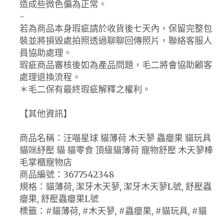
造成些微色偏為正常。
-
若為商品本身瑕疵請於收貨後七天內，保留完整包
裝並將損毀處拍照透過聊聊回傳照片，聯絡客服人
員協助處理。
瑕疵商品審核後如為產品問題，毛二將會協助顧客
處理退換流程。
＊毛二保有最終瑕疵解釋之權利。
【其他資訊】
商品名稱：汪喵星球 貓薄荷 木天蓼 蟲癭果 貓玩具
貓咪紓壓 貓 貓零食 頂級貓薄荷 寵物舒壓 木天蓼棒
毛掌櫃寵物店
商品編號：3677542348
規格：貓薄荷, 潔牙木天蓼, 潔牙木天蓼L號, 舒壓蟲
癭果, 舒壓蟲癭果L號
標籤：#貓薄荷, #木天蓼, #蟲癭果, #貓玩具, #貓