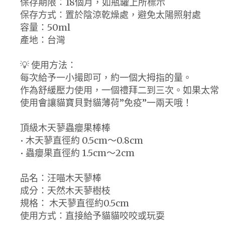
保存期限：18個月，如瓶罐上所標示
保存方式：置於陰涼乾燥處，避免太陽照射處
容量：50ml
產地：台灣
💡 使用方法：
每次給予一小撮即可，約一個大拇指的量。
作為舒緩壓力使用，一個禮拜二到三次。如果太常
使用會讓貓寶貝對貓薄荷”免疫”一兩天哦！
頂級木天蓼蟲癭果棒棒
• 木天蓼直徑約 0.5cm～0.8cm
• 蟲癭果直徑約 1.5cm～2cm
品名：汪喵木天蓼棒
成分：天然木天蓼樹枝
規格： 木天蓼直徑約0.5cm
使用方式：直接給予貓貓咬咬或玩耍