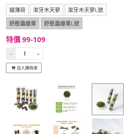
貓薄荷
潔牙木天蓼
潔牙木天蓼L號
舒壓蟲癭果
舒壓蟲癭果L號
特價 99-109
加入購物車