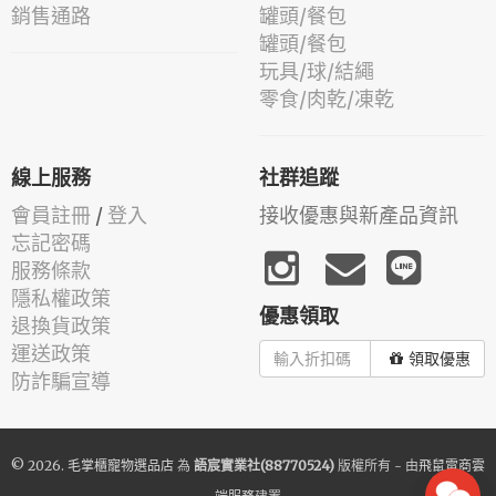
銷售通路
罐頭/餐包
罐頭/餐包
玩具/球/結繩
零食/肉乾/凍乾
線上服務
社群追蹤
會員註冊
/
登入
接收優惠與新產品資訊
忘記密碼
服務條款
隱私權政策
優惠領取
退換貨政策
運送政策
領取優惠
防詐騙宣導
© 2026.
毛掌櫃寵物選品店
為
語宸實業社(88770524)
版權所有 - 由
飛鼠電商雲