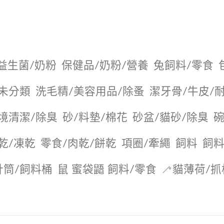
益生菌/奶粉
保健品/奶粉/營養
兔飼料/零食
未分類
洗毛精/美容用品/除蚤
潔牙骨/牛皮/
境清潔/除臭
砂/料墊/棉花
砂盆/貓砂/除臭
碗
乾/凍乾
零食/肉乾/餅乾
項圈/牽繩
飼料
飼料
針筒/飼料桶
鼠 蜜袋鼯 飼料/零食
🦯貓薄荷/