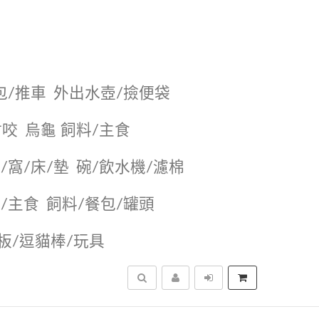
包/推車
外出水壺/撿便袋
耐咬
烏龜 飼料/主食
/窩/床/墊
碗/飲水機/濾棉
/主食
飼料/餐包/罐頭
抓板/逗貓棒/玩具
搜尋