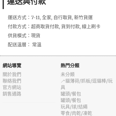
運送與付款
運送方式：7-11, 全家, 自行取貨, 新竹貨運
付款方式：超商取貨付款, 貨到付款, 線上刷卡
供貨模式：現貨
配送溫層： 常溫
網站導覽
熱門分類
關於我們
未分類
聯絡我們
🦯貓薄荷/抓板/逗貓棒/玩
官方網站
具
銷售通路
罐頭/餐包
罐頭/餐包
玩具/球/結繩
零食/肉乾/凍乾