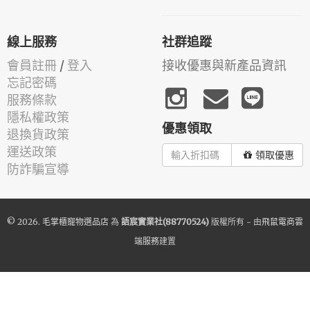
線上服務
社群追蹤
會員註冊
/
登入
接收優惠與新產品資訊
忘記密碼
服務條款
隱私權政策
優惠領取
退換貨政策
運送政策
領取優惠
防詐騙宣導
© 2026.
毛掌櫃寵物選品店
為
語宸實業社(88770524)
版權所有 - 由
飛鼠電商雲
端服務
建置