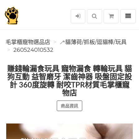
選單
毛掌櫃寵物選品店
毛掌櫃寵物選品店
🦯貓薄荷/抓板/逗貓棒/玩具
260524010532
賺錢輪漏食玩具 寵物漏食 轉輪玩具 貓
狗互動 益智磨牙 潔齒神器 吸盤固定設
計 360度旋轉 耐咬TPR材質毛掌櫃寵
物店
商品資訊