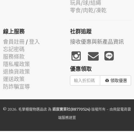
玩具/球/結繩
零食/肉乾/凍乾
線上服務
社群追蹤
會員註冊
/
登入
接收優惠與新產品資訊
忘記密碼
服務條款
隱私權政策
優惠領取
退換貨政策
運送政策
領取優惠
防詐騙宣導
© 2026.
毛掌櫃寵物選品店
為
語宸實業社(88770524)
版權所有 - 由
飛鼠電商雲
端服務
建置