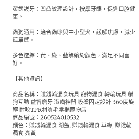
潔齒護牙：凹凸紋理設計，按摩牙齦，促進口腔健
康。
貓狗通用：適合貓咪與中小型犬，緩解焦慮，減少
孤單感。
多色選擇：黃、綠、藍等繽紛顏色，滿足不同喜
好。
【其他資訊】
商品名稱：賺錢輪漏食玩具 寵物漏食 轉輪玩具 貓
狗互動 益智磨牙 潔齒神器 吸盤固定設計 360度旋
轉 耐咬TPR材質毛掌櫃寵物店
商品編號：260524010532
顏色：賺錢輪漏食 湖藍, 賺錢輪漏食 草綠, 賺錢輪
漏食 亮黃