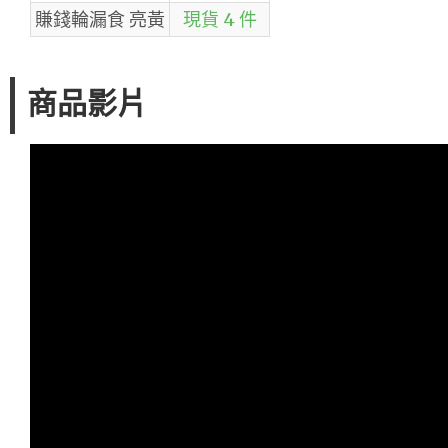
賺錢輪漏食 亮黃
現貨 4 件
商品影片