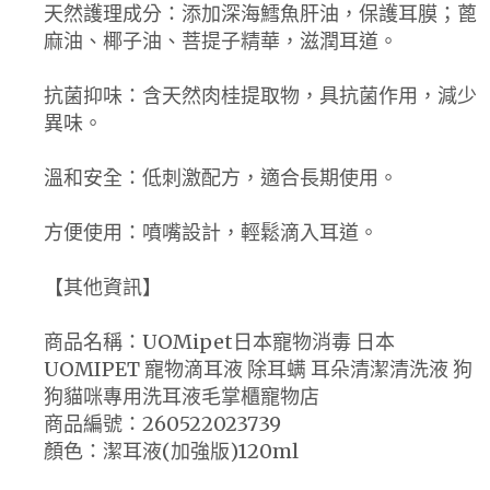
天然護理成分：添加深海鱈魚肝油，保護耳膜；蓖
麻油、椰子油、菩提子精華，滋潤耳道。
抗菌抑味：含天然肉桂提取物，具抗菌作用，減少
異味。
溫和安全：低刺激配方，適合長期使用。
方便使用：噴嘴設計，輕鬆滴入耳道。
【其他資訊】
商品名稱：UOMipet日本寵物消毒 日本
UOMIPET 寵物滴耳液 除耳螨 耳朵清潔清洗液 狗
狗貓咪專用洗耳液毛掌櫃寵物店
商品編號：260522023739
顏色：潔耳液(加強版)120ml