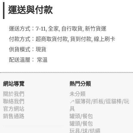
運送與付款
運送方式：7-11, 全家, 自行取貨, 新竹貨運
付款方式：超商取貨付款, 貨到付款, 線上刷卡
供貨模式：現貨
配送溫層： 常溫
網站導覽
熱門分類
關於我們
未分類
聯絡我們
🦯貓薄荷/抓板/逗貓棒/玩
官方網站
具
銷售通路
罐頭/餐包
罐頭/餐包
玩具/球/結繩