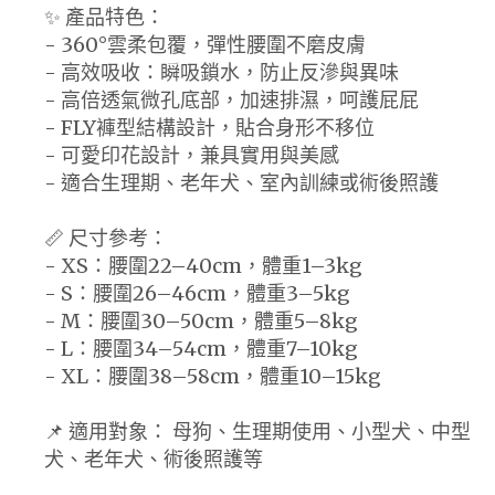
✨ 產品特色：
- 360°雲柔包覆，彈性腰圍不磨皮膚
- 高效吸收：瞬吸鎖水，防止反滲與異味
- 高倍透氣微孔底部，加速排濕，呵護屁屁
- FLY褲型結構設計，貼合身形不移位
- 可愛印花設計，兼具實用與美感
- 適合生理期、老年犬、室內訓練或術後照護
📏 尺寸參考：
- XS：腰圍22–40cm，體重1–3kg
- S：腰圍26–46cm，體重3–5kg
- M：腰圍30–50cm，體重5–8kg
- L：腰圍34–54cm，體重7–10kg
- XL：腰圍38–58cm，體重10–15kg
📌 適用對象： 母狗、生理期使用、小型犬、中型
犬、老年犬、術後照護等