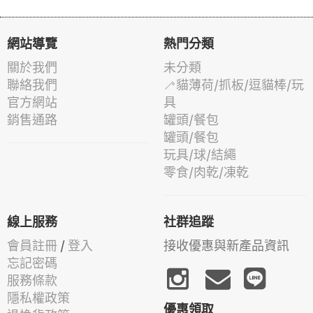
網站導覽
熱門分類
關於我們
未分類
聯絡我們
🦯貓薄荷/抓板/逗貓棒/玩
官方網站
具
銷售通路
罐頭/餐包
罐頭/餐包
玩具/球/結繩
零食/肉乾/凍乾
線上服務
社群追蹤
會員註冊
/
登入
接收優惠與新產品資訊
忘記密碼
服務條款
隱私權政策
優惠領取