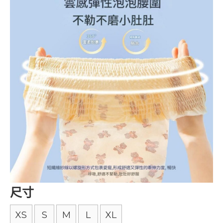
尺寸
XS
S
M
L
XL