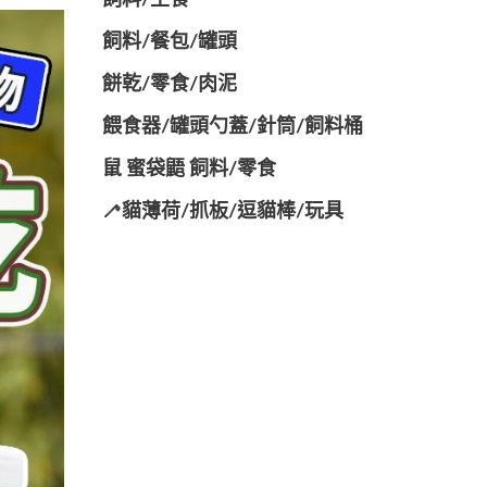
飼料/主食
飼料/餐包/罐頭
餅乾/零食/肉泥
餵食器/罐頭勺蓋/針筒/飼料桶
鼠 蜜袋鼯 飼料/零食
🦯貓薄荷/抓板/逗貓棒/玩具