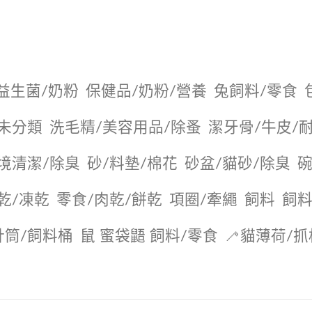
益生菌/奶粉
保健品/奶粉/營養
兔飼料/零食
未分類
洗毛精/美容用品/除蚤
潔牙骨/牛皮/
境清潔/除臭
砂/料墊/棉花
砂盆/貓砂/除臭
碗
乾/凍乾
零食/肉乾/餅乾
項圈/牽繩
飼料
飼料
針筒/飼料桶
鼠 蜜袋鼯 飼料/零食
🦯貓薄荷/