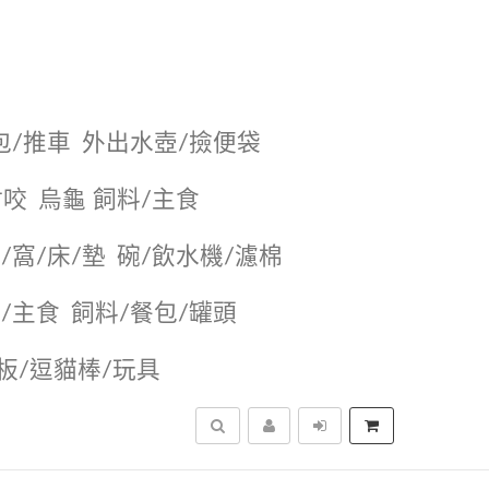
包/推車
外出水壺/撿便袋
耐咬
烏龜 飼料/主食
/窩/床/墊
碗/飲水機/濾棉
/主食
飼料/餐包/罐頭
抓板/逗貓棒/玩具
搜尋