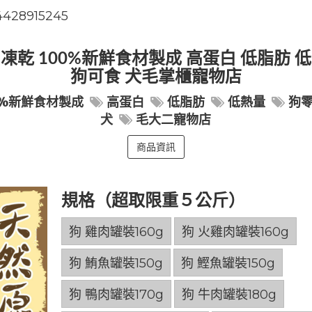
4428915245
肉凍乾 100%新鮮食材製成 高蛋白 低脂肪 低
狗可食 犬毛掌櫃寵物店
0%新鮮食材製成
高蛋白
低脂肪
低熱量
狗
犬
毛大二寵物店
商品資訊
規格（超取限重５公斤）
狗 雞肉罐裝160g
狗 火雞肉罐裝160g
狗 鮪魚罐裝150g
狗 鰹魚罐裝150g
狗 鴨肉罐裝170g
狗 牛肉罐裝180g