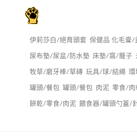
毛掌櫃寵物選品店
伊莉莎白/絕育頭套
保健品 化毛膏/
尿布墊/尿盆/防水墊
️床墊/窩/籠子
牧草/磨牙棒/草磚
玩具/球/結繩
環
罐頭/餐包
罐頭/餐包
肉泥
零食/肉
餅乾/零食/肉泥
餵食器/罐頭勺蓋/