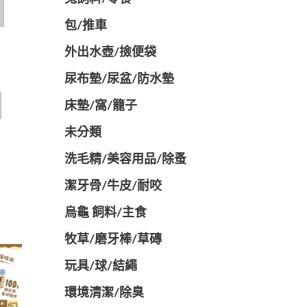
包/推車
外出水壺/撿便袋
尿布墊/尿盆/防水墊
️床墊/窩/籠子
未分類
洗毛精/美容用品/除蚤
潔牙骨/牛皮/耐咬
烏龜 飼料/主食
牧草/磨牙棒/草磚
玩具/球/結繩
環境清潔/除臭