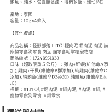
鮪魚、純水、營養胺基酸、增稠多醣、維他命E
產地：泰國
容量：10gx4條入
【其他資訊】
商品名稱：怪獸部落 LITÖ! 輕肉泥 貓肉泥 肉泥 貓
寵物零食狗零食 肉泥 貓零食毛掌櫃寵物店
商品編號：17248551833
口味（超取限重５公斤）：雞肉+鮮蝦(維他命A添
加), 雞肉+干貝(維他命B群添加), 純雞肉(維他命C
添加), 純鮪魚(維他命D3添加), 純鮭魚(維他命E添
加)
標籤：#LITÖ!, #輕肉泥, #貓肉泥, #肉泥, #貓, #
寵物零食狗零食, #貓零食