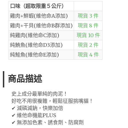
口味（超取限重５公斤）
雞肉+鮮蝦(維他命A添加)
現貨 3 件
雞肉+干貝(維他命B群添加)
現貨 8 件
純雞肉(維他命C添加)
現貨 10 件
純鮪魚(維他命D3添加)
現貨 2 件
純鮭魚(維他命E添加)
現貨 4 件
商品描述
史上成分最單純的肉泥！
好吃不用很複雜，輕鬆征服挑嘴貓！
✔ 減磷減鈉，快樂加倍
✔ 維他命機能PLUS
✔ 無添加色素、誘食劑、防腐劑