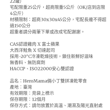
22罐）
宅配限重25公斤，超商限重5公斤（OK/店到店限
4公斤）
材積限制：超商30x30x45公分，宅配長邊不得超
過150公分
超重者請分兩筆下單或改成宅配謝謝。
CAS認證雞肉 X 富士蘋果
大西洋鮭魚 X 切達起司
採用-20°C冷凍乾燥技術，鎖住新鮮好滋味
無香料、無防腐劑
HACCP、ISO22000安心雙認證
品名：HeroMama倆小丁雙拼凍乾零食
產地：臺灣
有效期限：見袋上標示
保存期限：12個月
保存方式：請勿放置於高溫、潮濕及陽光直射處