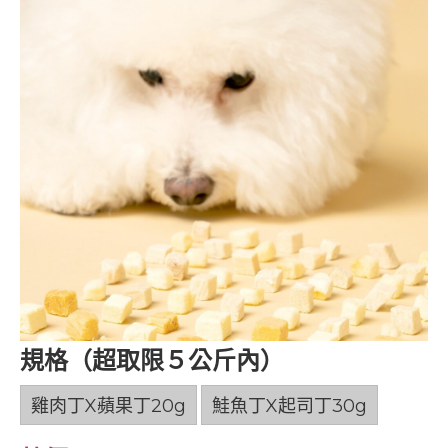
規格（超取限５公斤內）
雞肉丁X蘋果丁20g
鮭魚丁X起司丁30g