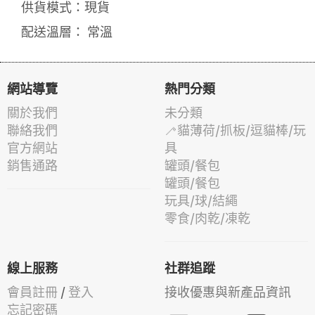
供貨模式：現貨
配送溫層： 常溫
網站導覽
熱門分類
關於我們
未分類
聯絡我們
🦯貓薄荷/抓板/逗貓棒/玩
官方網站
具
銷售通路
罐頭/餐包
罐頭/餐包
玩具/球/結繩
零食/肉乾/凍乾
線上服務
社群追蹤
會員註冊
/
登入
接收優惠與新產品資訊
忘記密碼