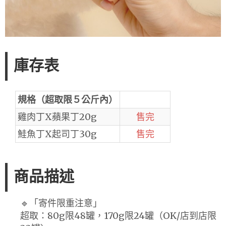
庫存表
規格（超取限５公斤內）
雞肉丁X蘋果丁20g
售完
鮭魚丁X起司丁30g
售完
商品描述
🔹「寄件限重注意」
超取：80g限48罐，170g限24罐（OK/店到店限